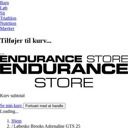
Barn
Løb
Sti
Triathlon
Nutrition
Mærker
Tilføjer til kurv...
Kurv subtotal
Se min kurv
Fortsæt med at handle
Loading...
Hjem
/
Løbesko Brooks Adrenaline GTS 25