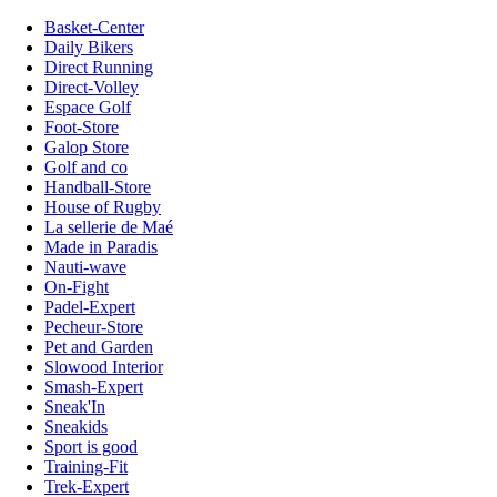
Basket-Center
Daily Bikers
Direct Running
Direct-Volley
Espace Golf
Foot-Store
Galop Store
Golf and co
Handball-Store
House of Rugby
La sellerie de Maé
Made in Paradis
Nauti-wave
On-Fight
Padel-Expert
Pecheur-Store
Pet and Garden
Slowood Interior
Smash-Expert
Sneak'In
Sneakids
Sport is good
Training-Fit
Trek-Expert