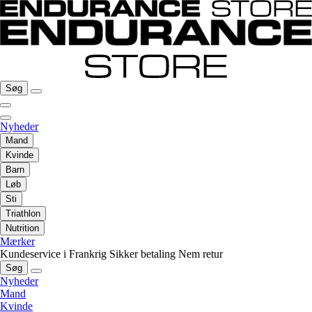
Søg
Nyheder
Mand
Kvinde
Barn
Løb
Sti
Triathlon
Nutrition
Mærker
Kundeservice i Frankrig
Sikker betaling
Nem retur
Søg
Nyheder
Mand
Kvinde