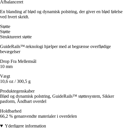
Afbalanceret
En blanding af blød og dynamisk polstring, der giver en blød følelse
ved hvert skridt.
Støtte
Støtte
Struktureret støtte
GuideRails™-teknologi hjælper med at begrænse overflødige
bevægelser
Drop Fra Mellemsål
10 mm
Vægt
10,6 oz / 300,5 g
Produktegenskaber
Blød og dynamisk polstring, GuideRails™ støttesystem, Sikker
pasform, Åndbart overdel
Holdbarhed
66,2 % genanvendte materialer i overdelen
Yderligere information