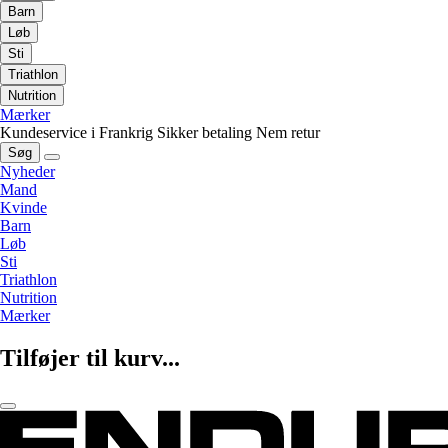
Barn
Løb
Sti
Triathlon
Nutrition
Mærker
Kundeservice i Frankrig
Sikker betaling
Nem retur
Søg
Nyheder
Mand
Kvinde
Barn
Løb
Sti
Triathlon
Nutrition
Mærker
Tilføjer til kurv...