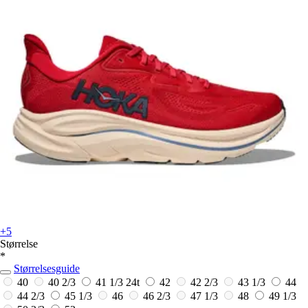
+5
Størrelse
*
Størrelsesguide
40
40 2/3
41 1/3
24t
42
42 2/3
43 1/3
44
44 2/3
45 1/3
46
46 2/3
47 1/3
48
49 1/3