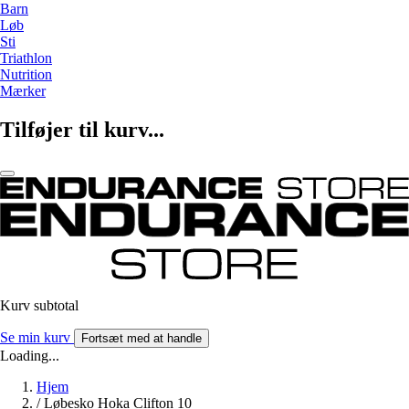
Barn
Løb
Sti
Triathlon
Nutrition
Mærker
Tilføjer til kurv...
Kurv subtotal
Se min kurv
Fortsæt med at handle
Loading...
Hjem
/
Løbesko Hoka Clifton 10