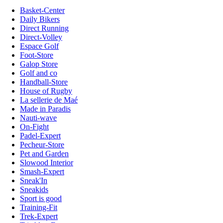
Basket-Center
Daily Bikers
Direct Running
Direct-Volley
Espace Golf
Foot-Store
Galop Store
Golf and co
Handball-Store
House of Rugby
La sellerie de Maé
Made in Paradis
Nauti-wave
On-Fight
Padel-Expert
Pecheur-Store
Pet and Garden
Slowood Interior
Smash-Expert
Sneak'In
Sneakids
Sport is good
Training-Fit
Trek-Expert