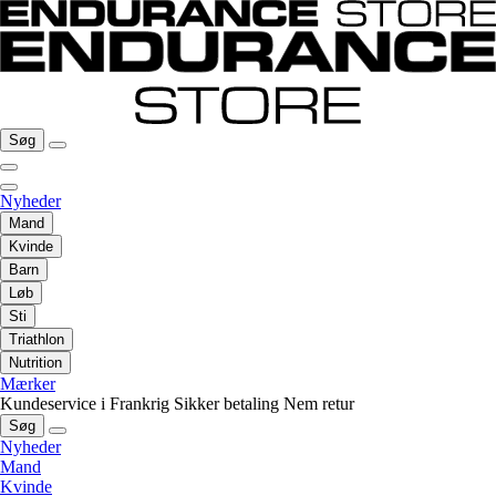
Søg
Nyheder
Mand
Kvinde
Barn
Løb
Sti
Triathlon
Nutrition
Mærker
Kundeservice i Frankrig
Sikker betaling
Nem retur
Søg
Nyheder
Mand
Kvinde