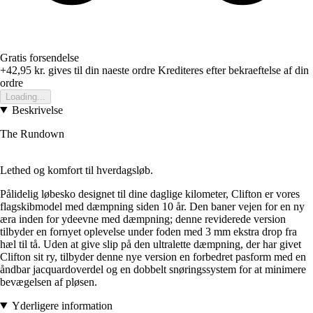
Gratis forsendelse
+42,95 kr.
gives til din naeste ordre
Krediteres efter bekraeftelse af din
ordre
Loading...
Beskrivelse
The Rundown
Lethed og komfort til hverdagsløb.
Pålidelig løbesko designet til dine daglige kilometer, Clifton er vores
flagskibmodel med dæmpning siden 10 år. Den baner vejen for en ny
æra inden for ydeevne med dæmpning; denne reviderede version
tilbyder en fornyet oplevelse under foden med 3 mm ekstra drop fra
hæl til tå. Uden at give slip på den ultralette dæmpning, der har givet
Clifton sit ry, tilbyder denne nye version en forbedret pasform med en
åndbar jacquardoverdel og en dobbelt snøringssystem for at minimere
bevægelsen af pløsen.
Yderligere information