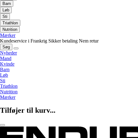
Barn
Løb
Sti
Triathlon
Nutrition
Mærker
Kundeservice i Frankrig
Sikker betaling
Nem retur
Søg
Nyheder
Mand
Kvinde
Barn
Løb
Sti
Triathlon
Nutrition
Mærker
Tilføjer til kurv...