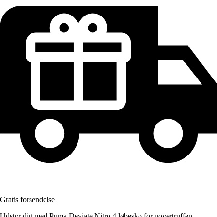
Gratis forsendelse
Udstyr dig med Puma Deviate Nitro 4 løbesko for uovertruffen