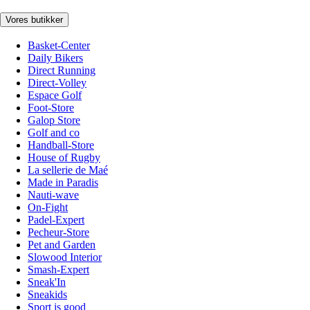
Vores butikker
Basket-Center
Daily Bikers
Direct Running
Direct-Volley
Espace Golf
Foot-Store
Galop Store
Golf and co
Handball-Store
House of Rugby
La sellerie de Maé
Made in Paradis
Nauti-wave
On-Fight
Padel-Expert
Pecheur-Store
Pet and Garden
Slowood Interior
Smash-Expert
Sneak'In
Sneakids
Sport is good