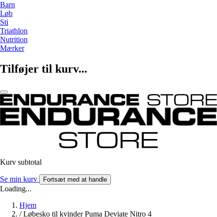
Barn
Løb
Sti
Triathlon
Nutrition
Mærker
Tilføjer til kurv...
Kurv subtotal
Se min kurv
Fortsæt med at handle
Loading...
Hjem
/
Løbesko til kvinder Puma Deviate Nitro 4