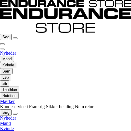
Søg
Nyheder
Mand
Kvinde
Barn
Løb
Sti
Triathlon
Nutrition
Mærker
Kundeservice i Frankrig
Sikker betaling
Nem retur
Søg
Nyheder
Mand
Kvinde