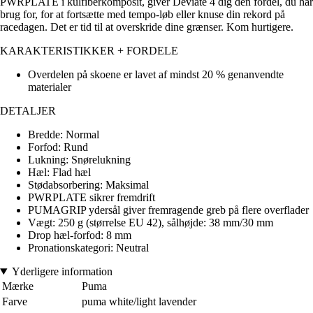
PWRPLATE i kulfiberkomposit, giver Deviate 4 dig den fordel, du har
brug for, for at fortsætte med tempo-løb eller knuse din rekord på
racedagen. Det er tid til at overskride dine grænser. Kom hurtigere.
KARAKTERISTIKKER + FORDELE
Overdelen på skoene er lavet af mindst 20 % genanvendte
materialer
DETALJER
Bredde: Normal
Forfod: Rund
Lukning: Snørelukning
Hæl: Flad hæl
Stødabsorbering: Maksimal
PWRPLATE sikrer fremdrift
PUMAGRIP ydersål giver fremragende greb på flere overflader
Vægt: 250 g (størrelse EU 42), sålhøjde: 38 mm/30 mm
Drop hæl-forfod: 8 mm
Pronationskategori: Neutral
Yderligere information
Mærke
Puma
Farve
puma white/light lavender