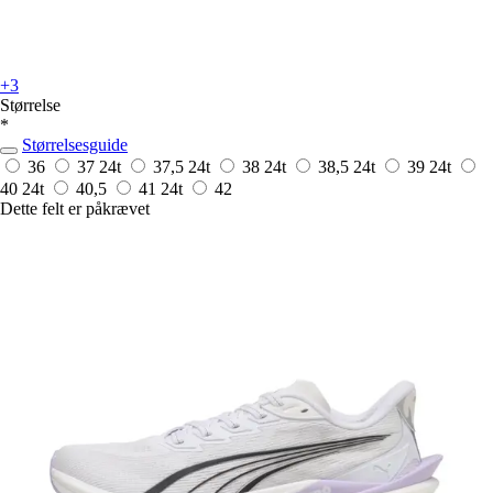
+3
Størrelse
*
Størrelsesguide
36
37
24t
37,5
24t
38
24t
38,5
24t
39
24t
40
24t
40,5
41
24t
42
Dette felt er påkrævet