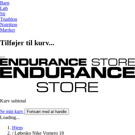
Barn
Løb
Sti
Triathlon
Nutrition
Mærker
Tilføjer til kurv...
Kurv subtotal
Se min kurv
Fortsæt med at handle
Loading...
Hjem
/
Løbesko Nike Vomero 18