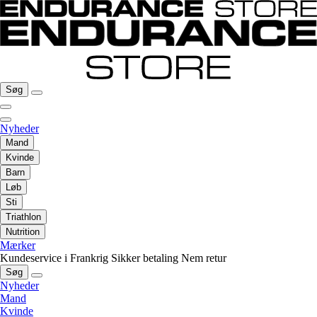
Søg
Nyheder
Mand
Kvinde
Barn
Løb
Sti
Triathlon
Nutrition
Mærker
Kundeservice i Frankrig
Sikker betaling
Nem retur
Søg
Nyheder
Mand
Kvinde