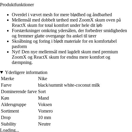
Produktfunktioner
Overdel i vævet mesh for mere blødhed og åndbarhed
Mellemsål med dobbelt tæthed med ZoomX skum oven på
ReactX skum for total komfort under hele dit løb
Forstærkninger omkring ydersålen, der forbedrer smidigheden
og fremmer glatte overgange fra ankel til tæer
Skoåbning og foring i blødt materiale for en komfortabel
pasform
Nyt! Den nye mellemsål med lagdelt skum med premium
ZoomX og ReactX skum for endnu mere komfort og
dæmpning.
Yderligere information
Mærke
Nike
Farve
black/summit white-coconut milk
Dominerende farve
Sort
Køn
Mand
Aldersgruppe
Voksen
Sortiment
Vomero
Drop
10 mm
Stability
Neutre
Loading...