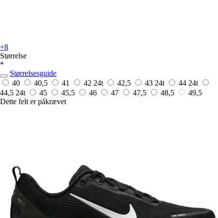
+8
Størrelse
*
Størrelsesguide
40
40,5
41
42
24t
42,5
43
24t
44
24t
44,5
24t
45
45,5
46
47
47,5
48,5
49,5
Dette felt er påkrævet