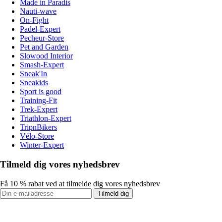
Made in Paradis
Nauti-wave
On-Fight
Padel-Expert
Pecheur-Store
Pet and Garden
Slowood Interior
Smash-Expert
Sneak'In
Sneakids
Sport is good
Training-Fit
Trek-Expert
Triathlon-Expert
TripnBikers
Vélo-Store
Winter-Expert
Tilmeld dig vores nyhedsbrev
Få 10 % rabat ved at tilmelde dig vores nyhedsbrev
Tilmeld dig