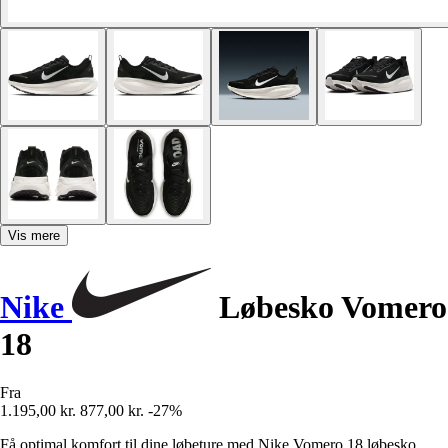
Vis mere
Nike
Løbesko Vomero
18
Fra
1.195,00 kr.
877,00 kr.
-27%
Få optimal komfort til dine løbeture med Nike Vomero 18 løbesko,