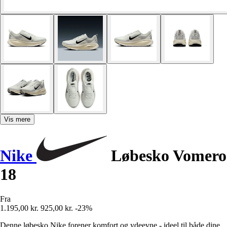
Vis mere
Nike
Løbesko Vomero
18
Fra
1.195,00 kr.
925,00 kr.
-23%
Denne løbesko Nike forener komfort og ydeevne - ideel til både dine