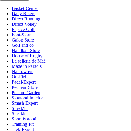
Basket-Center
Daily Bikers
Direct Running
Direct-Volley
Espace Golf
Foot-Store
Galop Store
Golf and co
Handball-Store
House of Rugby
La sellerie de Maé
Made in Paradis
Nauti-wave
On-Fight
Padel-Expert
Pecheur-Store
Pet and Garden
Slowood Interior
Smash-Expert
Sneak'In
Sneakids
Sport is good
Training-Fit
Trek-Expert