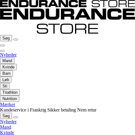
Søg
Nyheder
Mand
Kvinde
Barn
Løb
Sti
Triathlon
Nutrition
Mærker
Kundeservice i Frankrig
Sikker betaling
Nem retur
Søg
Nyheder
Mand
Kvinde