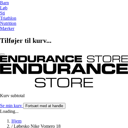
Barn
Løb
Sti
Triathlon
Nutrition
Mærker
Tilføjer til kurv...
Kurv subtotal
Se min kurv
Fortsæt med at handle
Loading...
Hjem
/
Løbesko Nike Vomero 18