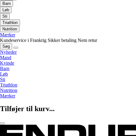
Barn
Løb
Sti
Triathlon
Nutrition
Mærker
Kundeservice i Frankrig
Sikker betaling
Nem retur
Søg
Nyheder
Mand
Kvinde
Barn
Løb
Sti
Triathlon
Nutrition
Mærker
Tilføjer til kurv...