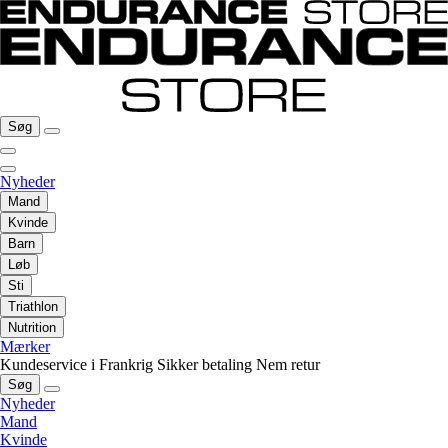
Søg
Nyheder
Mand
Kvinde
Barn
Løb
Sti
Triathlon
Nutrition
Mærker
Kundeservice i Frankrig
Sikker betaling
Nem retur
Søg
Nyheder
Mand
Kvinde