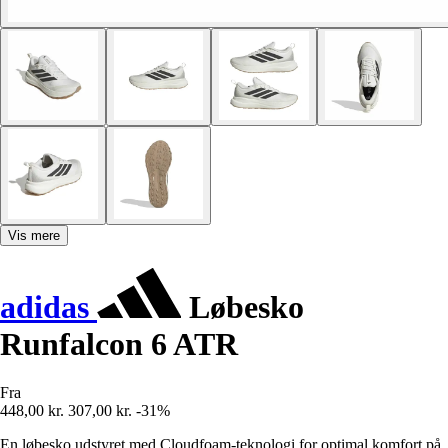
Vis mere
adidas
Løbesko
Runfalcon 6 ATR
Fra
448,00 kr.
307,00 kr.
-31%
En løbesko udstyret med Cloudfoam-teknologi for optimal komfort på