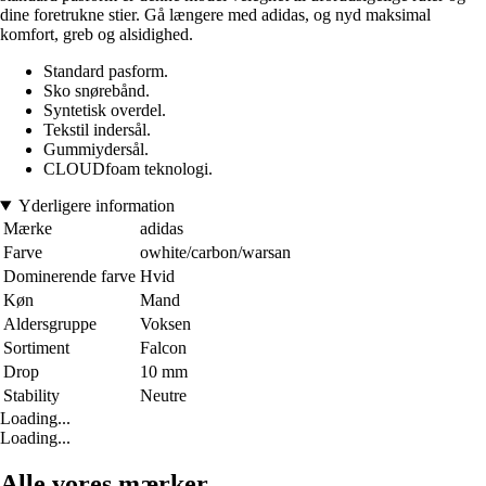
dine foretrukne stier. Gå længere med adidas, og nyd maksimal
komfort, greb og alsidighed.
Standard pasform.
Sko snørebånd.
Syntetisk overdel.
Tekstil indersål.
Gummiydersål.
CLOUDfoam teknologi.
Yderligere information
Mærke
adidas
Farve
owhite/carbon/warsan
Dominerende farve
Hvid
Køn
Mand
Aldersgruppe
Voksen
Sortiment
Falcon
Drop
10 mm
Stability
Neutre
Loading...
Loading...
Alle vores mærker