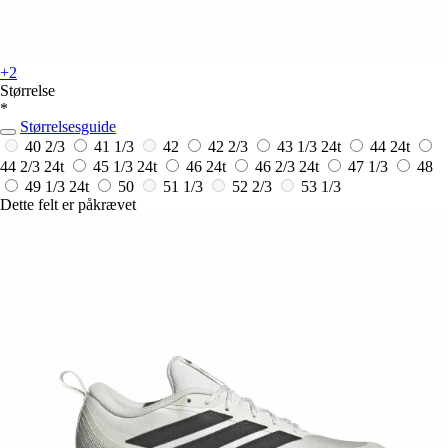
+2
Størrelse
*
Størrelsesguide
40 2/3
41 1/3
42
42 2/3
43 1/3
24t
44
24t
44 2/3
24t
45 1/3
24t
46
24t
46 2/3
24t
47 1/3
48
49 1/3
24t
50
51 1/3
52 2/3
53 1/3
Dette felt er påkrævet