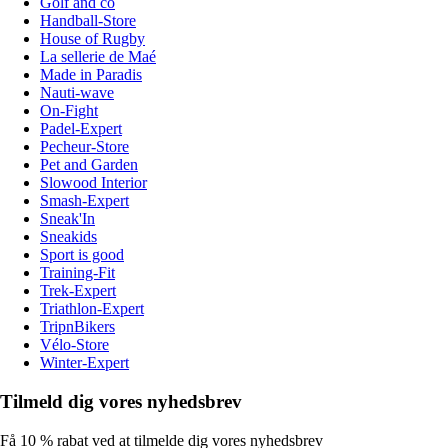
Golf and co
Handball-Store
House of Rugby
La sellerie de Maé
Made in Paradis
Nauti-wave
On-Fight
Padel-Expert
Pecheur-Store
Pet and Garden
Slowood Interior
Smash-Expert
Sneak'In
Sneakids
Sport is good
Training-Fit
Trek-Expert
Triathlon-Expert
TripnBikers
Vélo-Store
Winter-Expert
Tilmeld dig vores nyhedsbrev
Få 10 % rabat ved at tilmelde dig vores nyhedsbrev