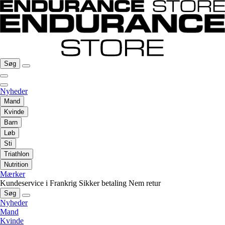
Søg
Nyheder
Mand
Kvinde
Barn
Løb
Sti
Triathlon
Nutrition
Mærker
Kundeservice i Frankrig
Sikker betaling
Nem retur
Søg
Nyheder
Mand
Kvinde