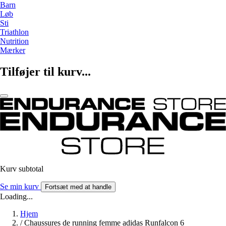
Barn
Løb
Sti
Triathlon
Nutrition
Mærker
Tilføjer til kurv...
Kurv subtotal
Se min kurv
Fortsæt med at handle
Loading...
Hjem
/
Chaussures de running femme adidas Runfalcon 6