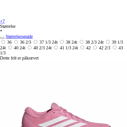
+7
Størrelse
*
Størrelsesguide
36
36 2/3
37 1/3
24t
38
24t
38 2/3
24t
39 1/3
24t
40
24t
40 2/3
24t
41 1/3
24t
42
42 2/3
43
1/3
Dette felt er påkrævet