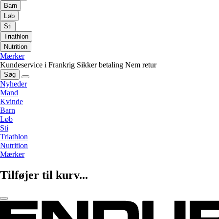
Barn
Løb
Sti
Triathlon
Nutrition
Mærker
Kundeservice i Frankrig
Sikker betaling
Nem retur
Søg
Nyheder
Mand
Kvinde
Barn
Løb
Sti
Triathlon
Nutrition
Mærker
Tilføjer til kurv...