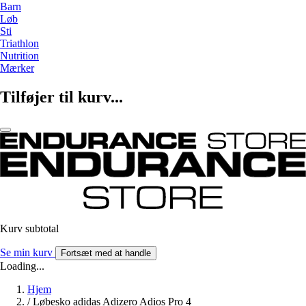
Barn
Løb
Sti
Triathlon
Nutrition
Mærker
Tilføjer til kurv...
Kurv subtotal
Se min kurv
Fortsæt med at handle
Loading...
Hjem
/
Løbesko adidas Adizero Adios Pro 4