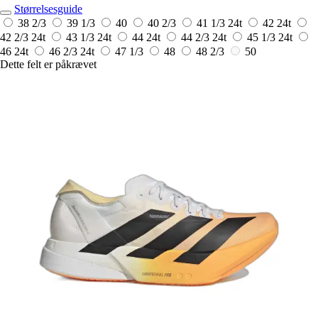
Størrelsesguide
38 2/3
39 1/3
40
40 2/3
41 1/3
24t
42
24t
42 2/3
24t
43 1/3
24t
44
24t
44 2/3
24t
45 1/3
24t
46
24t
46 2/3
24t
47 1/3
48
48 2/3
50
Dette felt er påkrævet