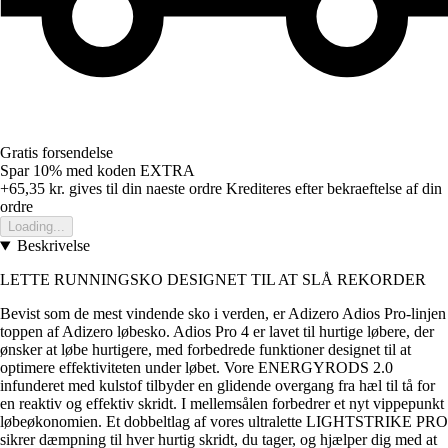
Gratis forsendelse
Spar 10%
med koden
EXTRA
+65,35 kr.
gives til din naeste ordre
Krediteres efter bekraeftelse af din
ordre
Loading...
Beskrivelse
LETTE RUNNINGSKO DESIGNET TIL AT SLÅ REKORDER
Bevist som de mest vindende sko i verden, er Adizero Adios Pro-linjen
toppen af Adizero løbesko. Adios Pro 4 er lavet til hurtige løbere, der
ønsker at løbe hurtigere, med forbedrede funktioner designet til at
optimere effektiviteten under løbet. Vore ENERGYRODS 2.0
infunderet med kulstof tilbyder en glidende overgang fra hæl til tå for
en reaktiv og effektiv skridt. I mellemsålen forbedrer et nyt vippepunkt
løbeøkonomien. Et dobbeltlag af vores ultralette LIGHTSTRIKE PRO
sikrer dæmpning til hver hurtig skridt, du tager, og hjælper dig med at