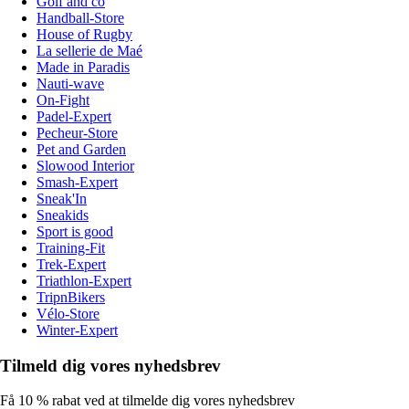
Golf and co
Handball-Store
House of Rugby
La sellerie de Maé
Made in Paradis
Nauti-wave
On-Fight
Padel-Expert
Pecheur-Store
Pet and Garden
Slowood Interior
Smash-Expert
Sneak'In
Sneakids
Sport is good
Training-Fit
Trek-Expert
Triathlon-Expert
TripnBikers
Vélo-Store
Winter-Expert
Tilmeld dig vores nyhedsbrev
Få 10 % rabat ved at tilmelde dig vores nyhedsbrev