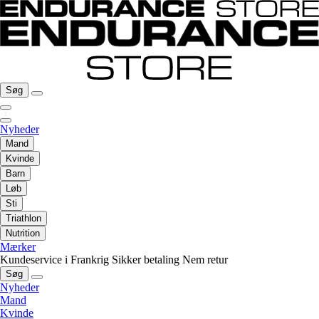
Søg
Nyheder
Mand
Kvinde
Barn
Løb
Sti
Triathlon
Nutrition
Mærker
Kundeservice i Frankrig
Sikker betaling
Nem retur
Søg
Nyheder
Mand
Kvinde