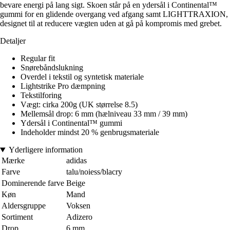
bevare energi på lang sigt. Skoen står på en ydersål i Continental™
gummi for en glidende overgang ved afgang samt LIGHTTRAXION,
designet til at reducere vægten uden at gå på kompromis med grebet.
Detaljer
Regular fit
Snørebåndslukning
Overdel i tekstil og syntetisk materiale
Lightstrike Pro dæmpning
Tekstilforing
Vægt: cirka 200g (UK størrelse 8.5)
Mellemsål drop: 6 mm (hælniveau 33 mm / 39 mm)
Ydersål i Continental™ gummi
Indeholder mindst 20 % genbrugsmateriale
Yderligere information
Mærke
adidas
Farve
talu/noiess/blacry
Dominerende farve
Beige
Køn
Mand
Aldersgruppe
Voksen
Sortiment
Adizero
Drop
6 mm