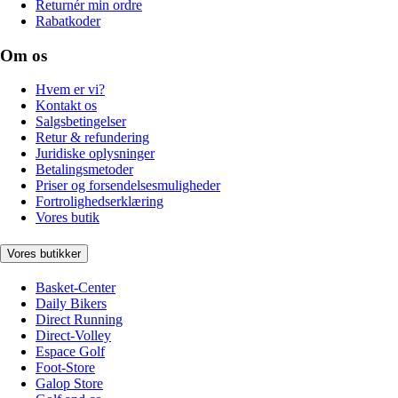
Returnér min ordre
Rabatkoder
Om os
Hvem er vi?
Kontakt os
Salgsbetingelser
Retur & refundering
Juridiske oplysninger
Betalingsmetoder
Priser og forsendelsesmuligheder
Fortrolighedserklæring
Vores butik
Vores butikker
Basket-Center
Daily Bikers
Direct Running
Direct-Volley
Espace Golf
Foot-Store
Galop Store