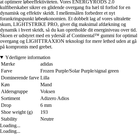
at optimere løbeeffektiviteten. Vores ENERGYRODS 2.0
kulfiberskaber sikrer en glidende overgang fra hæl til forfod for en
dynamisk og effektiv skridt. I mellemsålen forbedrer et nyt
forankringspunkt løbeøkonomien. Et dobbelt lag af vores ultralette
skum, LIGHTSTRIKE PRO, giver dig maksimal afdækning og
dynamik i hvert skridt, så du kan opretholde dit energiniveau over tid.
Skoen er udstyret med en ydersål af Continental™ gummi for optimal
overgang og LIGHTTRAXION teknologi for mere lethed uden at gå
på kompromis med grebet.
Yderligere information
Mærke
adidas
Farve
Frozen Purple/Solar Purple/signal green
Dominerende farve
Lilla
Køn
Mand
Aldersgruppe
Voksen
Sortiment
Adizero Adios
Drop
6 mm
Shoe weight (g)
193
Stability
Neutre
Loading...
Loading...