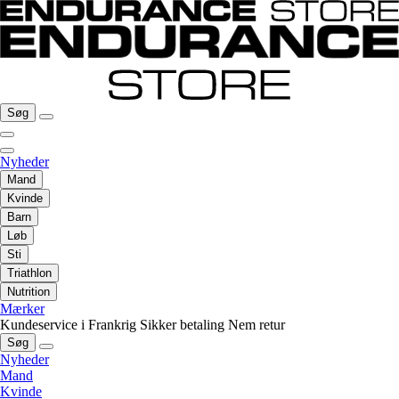
Søg
Nyheder
Mand
Kvinde
Barn
Løb
Sti
Triathlon
Nutrition
Mærker
Kundeservice i Frankrig
Sikker betaling
Nem retur
Søg
Nyheder
Mand
Kvinde