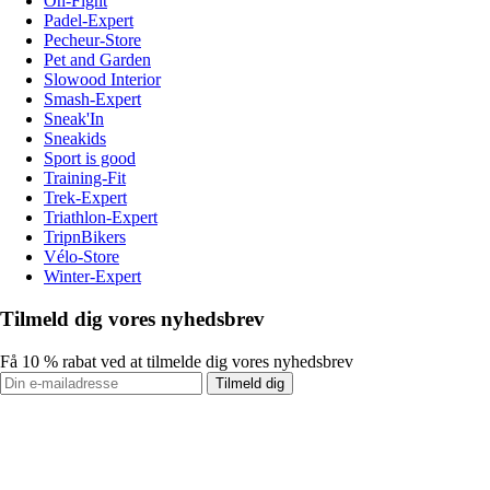
On-Fight
Padel-Expert
Pecheur-Store
Pet and Garden
Slowood Interior
Smash-Expert
Sneak'In
Sneakids
Sport is good
Training-Fit
Trek-Expert
Triathlon-Expert
TripnBikers
Vélo-Store
Winter-Expert
Tilmeld dig vores nyhedsbrev
Få 10 % rabat ved at tilmelde dig vores nyhedsbrev
Tilmeld dig