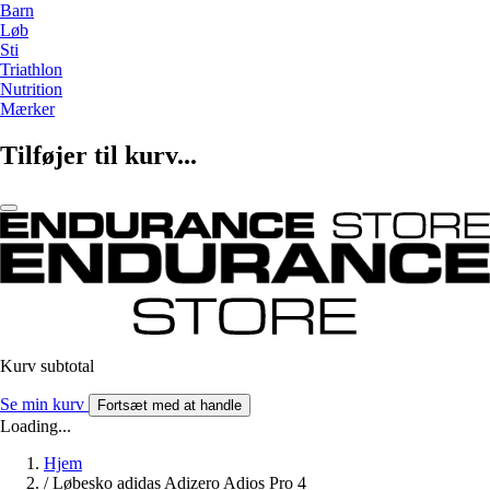
Barn
Løb
Sti
Triathlon
Nutrition
Mærker
Tilføjer til kurv...
Kurv subtotal
Se min kurv
Fortsæt med at handle
Loading...
Hjem
/
Løbesko adidas Adizero Adios Pro 4