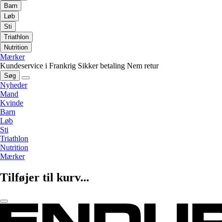
Barn
Løb
Sti
Triathlon
Nutrition
Mærker
Kundeservice i Frankrig
Sikker betaling
Nem retur
Søg
Nyheder
Mand
Kvinde
Barn
Løb
Sti
Triathlon
Nutrition
Mærker
Tilføjer til kurv...