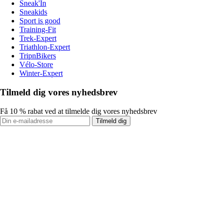
Sneak'In
Sneakids
Sport is good
Training-Fit
Trek-Expert
Triathlon-Expert
TripnBikers
Vélo-Store
Winter-Expert
Tilmeld dig vores nyhedsbrev
Få 10 % rabat ved at tilmelde dig vores nyhedsbrev
Tilmeld dig