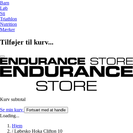
Barn
Løb
Sti
Triathlon
Nutrition
Mærker
Tilføjer til kurv...
Kurv subtotal
Se min kurv
Fortsæt med at handle
Loading...
Hjem
/
Løbesko Hoka Clifton 10