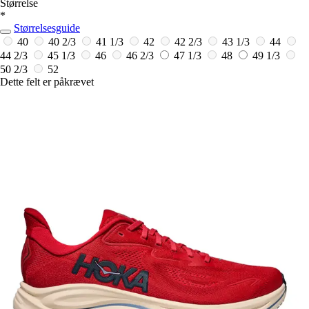
Størrelse
*
Størrelsesguide
40
40 2/3
41 1/3
42
42 2/3
43 1/3
44
44 2/3
45 1/3
46
46 2/3
47 1/3
48
49 1/3
50 2/3
52
Dette felt er påkrævet