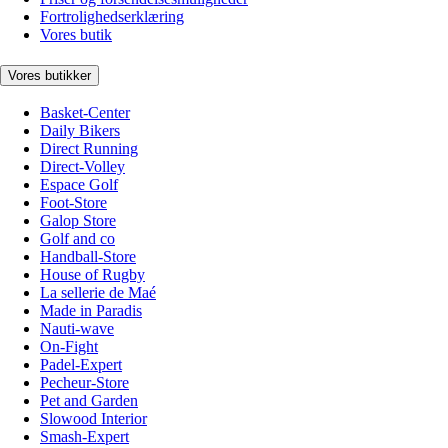
Fortrolighedserklæring
Vores butik
Vores butikker
Basket-Center
Daily Bikers
Direct Running
Direct-Volley
Espace Golf
Foot-Store
Galop Store
Golf and co
Handball-Store
House of Rugby
La sellerie de Maé
Made in Paradis
Nauti-wave
On-Fight
Padel-Expert
Pecheur-Store
Pet and Garden
Slowood Interior
Smash-Expert