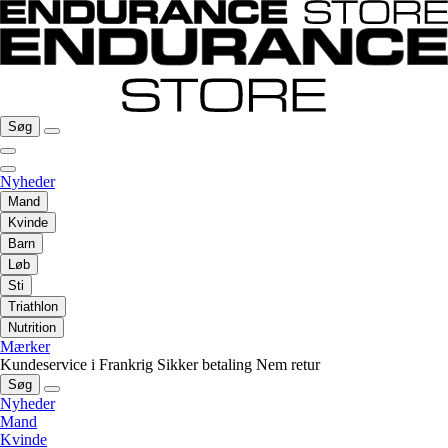
Søg
Nyheder
Mand
Kvinde
Barn
Løb
Sti
Triathlon
Nutrition
Mærker
Kundeservice i Frankrig
Sikker betaling
Nem retur
Søg
Nyheder
Mand
Kvinde